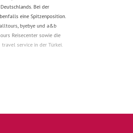
Deutschlands. Bei der
esprecher
enfalls eine Spitzenposition.
alltours, byebye und a&b
tours Reisecenter sowie die
travel service in der Türkei.
en Preis. Oder, um es mit der
r günstig". Von der Finca bis
schiedliche Bedürfnisse
rs sein Angebot im oberen
terne-Hotels liegt inzwischen
rozent entfällt ein besonders
lltours ist beim Verbraucher