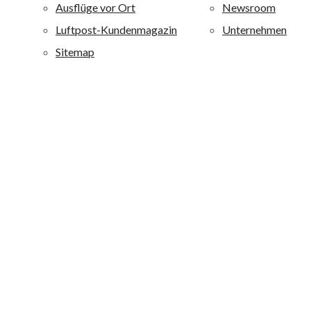
sind qualitativ hochwertig ausgestattet und zeichnen sich
durch eine besondere Wohlfühlatmosphäre aus. alltours
richtet sich mit diesen Ferienanlagen an ein breites
Publikum von jung bis alt: Je nach Hotel werden
Erholungsuchende, Fitness-, Wellness-, Aktiv- und
Strandurlauber sowie Liebhaber von Boutique-Häusern
angesprochen.