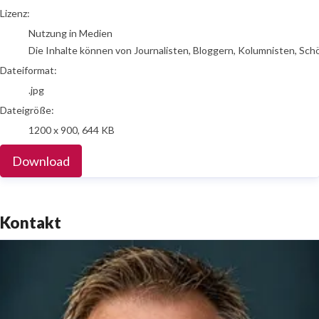
go to media item
Lizenz:
Nutzung in Medien
Die Inhalte können von Journalisten, Bloggern, Kolumnisten, Sch
Dateiformat:
.jpg
Dateigröße:
1200 x 900, 644 KB
Download
Kontakt