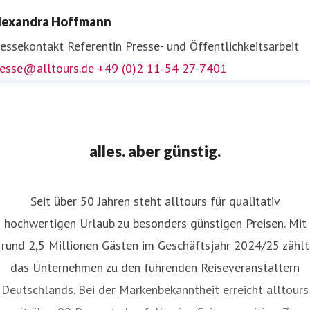
ressekontakt
Leiter Unternehmenskommunikation und
lexandra Hoffmann
ressesprecher
presse@alltours.de
+49 (0)2 11-5427-7400
ressekontakt
Referentin Presse- und Öffentlichkeitsarbeit
resse@alltours.de
+49 (0)2 11-54 27-7401
alles. aber günstig.
Seit über 50 Jahren steht alltours für qualitativ
hochwertigen Urlaub zu besonders günstigen Preisen. Mit
rund 2,5 Millionen Gästen im Geschäftsjahr 2024/25 zählt
das Unternehmen zu den führenden Reiseveranstaltern
Deutschlands. Bei der Markenbekanntheit erreicht alltours