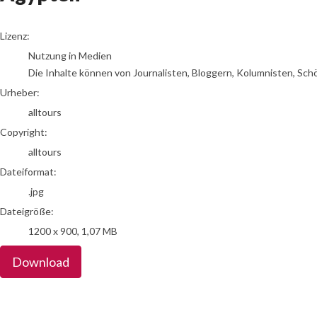
alltours
Lizenz:
Nutzung in Medien
Die Inhalte können von Journalisten, Bloggern, Kolumnisten, Sch
Urheber:
alltours
Copyright:
alltours
Dateiformat:
.jpg
Dateigröße:
1200 x 900, 1,07 MB
Download