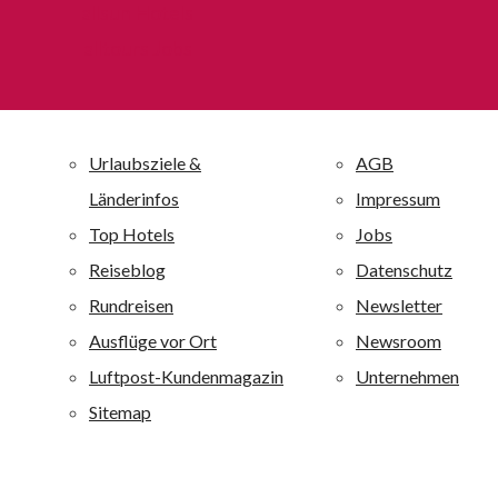
Verbraucher zum Inbegriff für ein optimales Verhältnis von
allsun Hotels
Preis und Leistung geworden.
alltours Jobs
allsun Hotels – die alltourseigene Hotelkette
Die unternehmenseigene Hotelkette allsun Hotels mit 30
Ferienanlagen ist einer der großen Anbieter auf den
Kanaren und Mallorca und ist darüber hinaus auf der
griechischen Insel Kreta vertreten. Alle allsun Anlagen
sind mit 4 oder 4,5 Sternen bewertet. Alle allsun Hotels
sind qualitativ hochwertig ausgestattet und zeichnen sich
durch eine besondere Wohlfühlatmosphäre aus. alltours
richtet sich mit diesen Ferienanlagen an ein breites
Publikum von jung bis alt: Je nach Hotel werden
Erholungsuchende, Fitness-, Wellness-, Aktiv- und