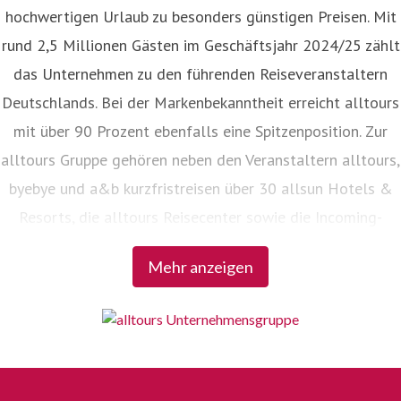
hochwertigen Urlaub zu besonders günstigen Preisen. Mit
rund 2,5 Millionen Gästen im Geschäftsjahr 2024/25 zählt
das Unternehmen zu den führenden Reiseveranstaltern
Deutschlands. Bei der Markenbekanntheit erreicht alltours
mit über 90 Prozent ebenfalls eine Spitzenposition. Zur
alltours Gruppe gehören neben den Veranstaltern alltours,
byebye und a&b kurzfristreisen über 30 allsun Hotels &
Resorts, die alltours Reisecenter sowie die Incoming-
Agenturen Viajes allsun in Spanien und alltours travel
Mehr anzeigen
service in der Türkei.
alles. aber günstig.
Bei alltours gilt der Grundsatz: Hohe Qualität zum
günstigen Preis. Oder, um es mit der