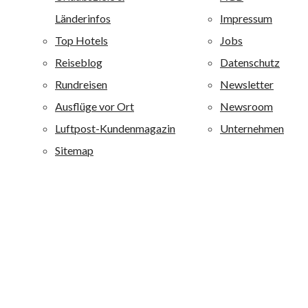
Ferienanlagen ist einer der großen Anbieter auf den
Kanaren und Mallorca und ist darüber hinaus auf der
griechischen Insel Kreta vertreten. Alle allsun Anlagen
sind mit 4 oder 4,5 Sternen bewertet. Alle allsun Hotels
sind qualitativ hochwertig ausgestattet und zeichnen sich
durch eine besondere Wohlfühlatmosphäre aus. alltours
richtet sich mit diesen Ferienanlagen an ein breites
Publikum von jung bis alt: Je nach Hotel werden
Erholungsuchende, Fitness-, Wellness-, Aktiv- und
Strandurlauber sowie Liebhaber von Boutique-Häusern
angesprochen.