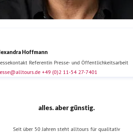
ens Völmicke
ressekontakt
Leiter Unternehmenskommunikation und
lexandra Hoffmann
ressesprecher
presse@alltours.de
+49 (0)2 11-5427-7400
ressekontakt
Referentin Presse- und Öffentlichkeitsarbeit
resse@alltours.de
+49 (0)2 11-54 27-7401
alles. aber günstig.
Seit über 50 Jahren steht alltours für qualitativ