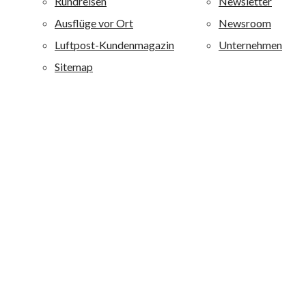
sind qualitativ hochwertig ausgestattet und zeichnen sich
durch eine besondere Wohlfühlatmosphäre aus. alltours
richtet sich mit diesen Ferienanlagen an ein breites
Publikum von jung bis alt: Je nach Hotel werden
Erholungsuchende, Fitness-, Wellness-, Aktiv- und
Strandurlauber sowie Liebhaber von Boutique-Häusern
angesprochen.