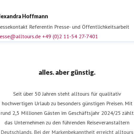
ressekontakt
Leiter Unternehmenskommunikation und
lexandra Hoffmann
ressesprecher
presse@alltours.de
+49 (0)2 11-5427-7400
ressekontakt
Referentin Presse- und Öffentlichkeitsarbeit
resse@alltours.de
+49 (0)2 11-54 27-7401
alles. aber günstig.
Seit über 50 Jahren steht alltours für qualitativ
hochwertigen Urlaub zu besonders günstigen Preisen. Mit
rund 2,5 Millionen Gästen im Geschäftsjahr 2024/25 zählt
das Unternehmen zu den führenden Reiseveranstaltern
Deutschlands. Bei der Markenbekanntheit erreicht alltours