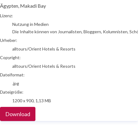
Ägypten, Makadi Bay
alltours/Orient Hotels & Resorts
Lizenz:
Nutzung in Medien
Die Inhalte können von Journalisten, Bloggern, Kolumnisten, Sch
Urheber:
alltours/Orient Hotels & Resorts
Copyright:
alltours/Orient Hotels & Resorts
Dateiformat:
.jpg
Dateigröße:
1200 x 900, 1,13 MB
Download