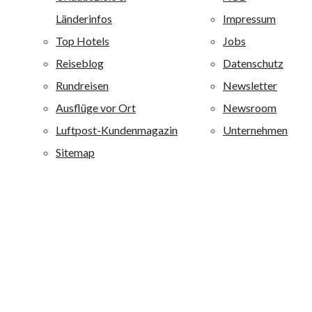
Ferienanlagen ist einer der großen Anbieter auf den
Kanaren und Mallorca und ist darüber hinaus auf der
griechischen Insel Kreta vertreten. Alle allsun Anlagen
sind mit 4 oder 4,5 Sternen bewertet. Alle allsun Hotels
sind qualitativ hochwertig ausgestattet und zeichnen sich
durch eine besondere Wohlfühlatmosphäre aus. alltours
richtet sich mit diesen Ferienanlagen an ein breites
Publikum von jung bis alt: Je nach Hotel werden
Erholungsuchende, Fitness-, Wellness-, Aktiv- und
Strandurlauber sowie Liebhaber von Boutique-Häusern
angesprochen.