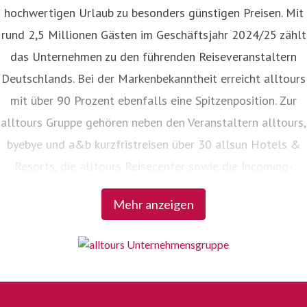
hochwertigen Urlaub zu besonders günstigen Preisen. Mit
rund 2,5 Millionen Gästen im Geschäftsjahr 2024/25 zählt
das Unternehmen zu den führenden Reiseveranstaltern
Deutschlands. Bei der Markenbekanntheit erreicht alltours
mit über 90 Prozent ebenfalls eine Spitzenposition. Zur
alltours Gruppe gehören neben den Veranstaltern alltours,
byebye und a&b kurzfristreisen über 30 allsun Hotels &
Resorts, die alltours Reisecenter sowie die Incoming-
Agenturen Viajes allsun in Spanien und alltours travel
Mehr anzeigen
service in der Türkei.
alles. aber günstig.
Bei alltours gilt der Grundsatz: Hohe Qualität zum
günstigen Preis. Oder, um es mit der