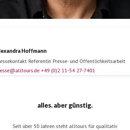
ens Völmicke
ressekontakt
Leiter Unternehmenskommunikation und
lexandra Hoffmann
ressesprecher
presse@alltours.de
+49 (0)2 11-5427-7400
ressekontakt
Referentin Presse- und Öffentlichkeitsarbeit
resse@alltours.de
+49 (0)2 11-54 27-7401
alles. aber günstig.
Seit über 50 Jahren steht alltours für qualitativ