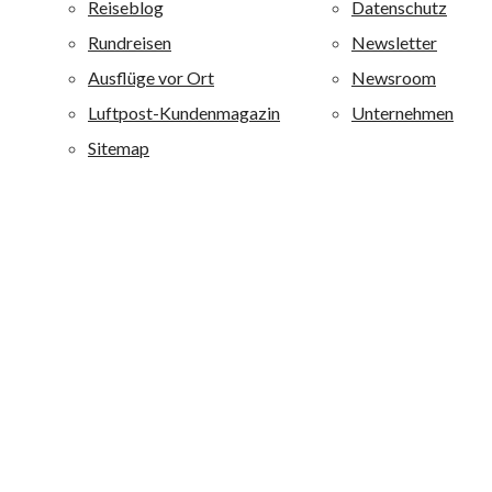
sind mit 4 oder 4,5 Sternen bewertet. Alle allsun Hotels
sind qualitativ hochwertig ausgestattet und zeichnen sich
durch eine besondere Wohlfühlatmosphäre aus. alltours
richtet sich mit diesen Ferienanlagen an ein breites
Publikum von jung bis alt: Je nach Hotel werden
Erholungsuchende, Fitness-, Wellness-, Aktiv- und
Strandurlauber sowie Liebhaber von Boutique-Häusern
angesprochen.