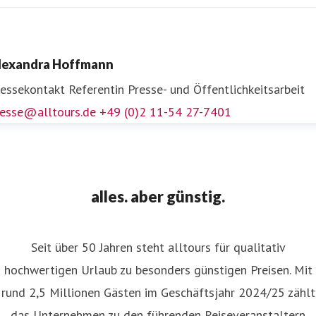
ens Völmicke
ressekontakt
Leiter Unternehmenskommunikation und
lexandra Hoffmann
ressesprecher
presse@alltours.de
+49 (0)2 11-5427-7400
ressekontakt
Referentin Presse- und Öffentlichkeitsarbeit
resse@alltours.de
+49 (0)2 11-54 27-7401
alles. aber günstig.
Seit über 50 Jahren steht alltours für qualitativ
hochwertigen Urlaub zu besonders günstigen Preisen. Mit
rund 2,5 Millionen Gästen im Geschäftsjahr 2024/25 zählt
das Unternehmen zu den führenden Reiseveranstaltern