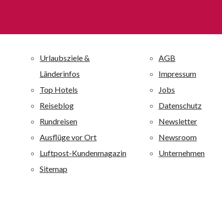
Preis und Leistung geworden.
alltours Jobs
allsun Hotels – die alltourseigene Hotelkette
Die unternehmenseigene Hotelkette allsun Hotels mit 30
Ferienanlagen ist einer der großen Anbieter auf den
Kanaren und Mallorca und ist darüber hinaus auf der
griechischen Insel Kreta vertreten. Alle allsun Anlagen
sind mit 4 oder 4,5 Sternen bewertet. Alle allsun Hotels
sind qualitativ hochwertig ausgestattet und zeichnen sich
durch eine besondere Wohlfühlatmosphäre aus. alltours
richtet sich mit diesen Ferienanlagen an ein breites
Publikum von jung bis alt: Je nach Hotel werden
Erholungsuchende, Fitness-, Wellness-, Aktiv- und
Strandurlauber sowie Liebhaber von Boutique-Häusern