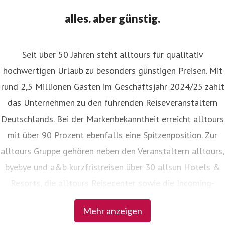
alles. aber günstig.
Seit über 50 Jahren steht alltours für qualitativ
hochwertigen Urlaub zu besonders günstigen Preisen. Mit
rund 2,5 Millionen Gästen im Geschäftsjahr 2024/25 zählt
das Unternehmen zu den führenden Reiseveranstaltern
Deutschlands. Bei der Markenbekanntheit erreicht alltours
mit über 90 Prozent ebenfalls eine Spitzenposition. Zur
alltours Gruppe gehören neben den Veranstaltern alltours,
byebye und a&b kurzfristreisen über 30 allsun Hotels &
Resorts, die alltours Reisecenter sowie die Incoming-
Agenturen Viajes allsun in Spanien und alltours travel
Mehr anzeigen
service in der Türkei.