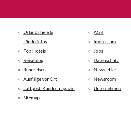
allsun Hotels – die alltourseigene Hotelkette
Die unternehmenseigene Hotelkette allsun Hotels mit 30
Ferienanlagen ist einer der großen Anbieter auf den
Kanaren und Mallorca und ist darüber hinaus auf der
griechischen Insel Kreta vertreten. Alle allsun Anlagen
sind mit 4 oder 4,5 Sternen bewertet. Alle allsun Hotels
sind qualitativ hochwertig ausgestattet und zeichnen sich
durch eine besondere Wohlfühlatmosphäre aus. alltours
richtet sich mit diesen Ferienanlagen an ein breites
Publikum von jung bis alt: Je nach Hotel werden
Erholungsuchende, Fitness-, Wellness-, Aktiv- und
Strandurlauber sowie Liebhaber von Boutique-Häusern
angesprochen.