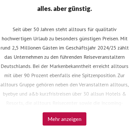
alles. aber günstig.
Seit über 50 Jahren steht alltours für qualitativ
hochwertigen Urlaub zu besonders günstigen Preisen. Mit
rund 2,5 Millionen Gästen im Geschäftsjahr 2024/25 zählt
das Unternehmen zu den führenden Reiseveranstaltern
Deutschlands. Bei der Markenbekanntheit erreicht alltours
mit über 90 Prozent ebenfalls eine Spitzenposition. Zur
alltours Gruppe gehören neben den Veranstaltern alltours,
byebye und a&b kurzfristreisen über 30 allsun Hotels &
Resorts, die alltours Reisecenter sowie die Incoming-
Agenturen Viajes allsun in Spanien und alltours travel
Mehr anzeigen
service in der Türkei.