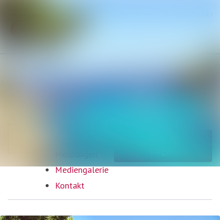
Neueste
Im Newsroom suchen
Meldungen
Alle
Folgen
Nicht mehr
folgen
Meldungen
Mediengalerie
Kontakt