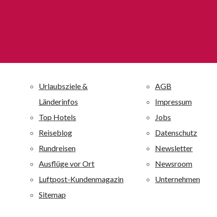
Gästeaufkommen auf Familien. Der Name alltours ist beim
byebye
Verbraucher zum Inbegriff für ein optimales Verhältnis von
allsun Hotels
Preis und Leistung geworden.
alltours Jobs
allsun Hotels – die alltourseigene Hotelkette
Die unternehmenseigene Hotelkette allsun Hotels mit 30
Ferienanlagen ist einer der großen Anbieter auf den
Kanaren und Mallorca und ist darüber hinaus auf der
griechischen Insel Kreta vertreten. Alle allsun Anlagen
sind mit 4 oder 4,5 Sternen bewertet. Alle allsun Hotels
sind qualitativ hochwertig ausgestattet und zeichnen sich
durch eine besondere Wohlfühlatmosphäre aus. alltours
richtet sich mit diesen Ferienanlagen an ein breites
Publikum von jung bis alt: Je nach Hotel werden