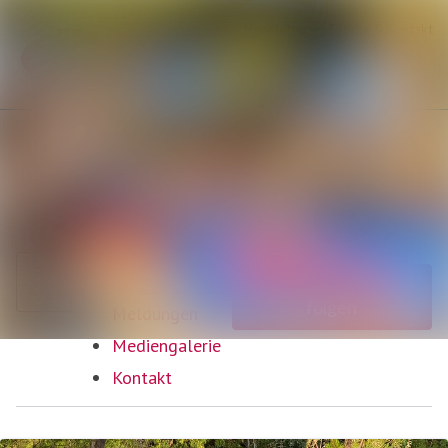
Neueste
Im Newsroom suchen
Meldungen
Alle
Folgen
Nicht mehr
folgen
Meldungen
Mediengalerie
Kontakt