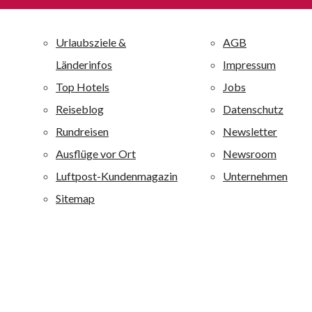
allsun Hotels – die alltourseigene Hotelkette
Die unternehmenseigene Hotelkette allsun Hotels mit 30
Ferienanlagen ist einer der großen Anbieter auf den
Kanaren und Mallorca und ist darüber hinaus auf der
griechischen Insel Kreta vertreten. Alle allsun Anlagen
sind mit 4 oder 4,5 Sternen bewertet. Alle allsun Hotels
sind qualitativ hochwertig ausgestattet und zeichnen sich
durch eine besondere Wohlfühlatmosphäre aus. alltours
richtet sich mit diesen Ferienanlagen an ein breites
Publikum von jung bis alt: Je nach Hotel werden
Erholungsuchende, Fitness-, Wellness-, Aktiv- und
Strandurlauber sowie Liebhaber von Boutique-Häusern
angesprochen.