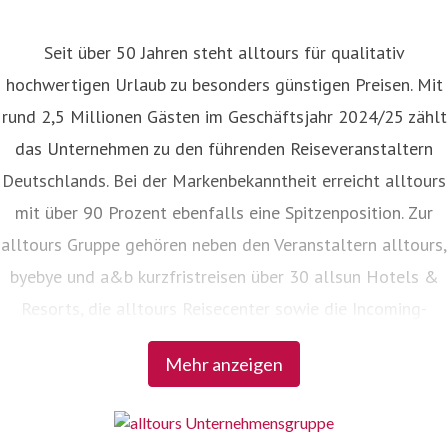
Seit über 50 Jahren steht alltours für qualitativ
hochwertigen Urlaub zu besonders günstigen Preisen. Mit
rund 2,5 Millionen Gästen im Geschäftsjahr 2024/25 zählt
das Unternehmen zu den führenden Reiseveranstaltern
Deutschlands. Bei der Markenbekanntheit erreicht alltours
mit über 90 Prozent ebenfalls eine Spitzenposition. Zur
alltours Gruppe gehören neben den Veranstaltern alltours,
byebye und a&b kurzfristreisen über 30 allsun Hotels &
Resorts, die alltours Reisecenter sowie die Incoming-
Agenturen Viajes allsun in Spanien und alltours travel
Mehr anzeigen
service in der Türkei.
alles. aber günstig.