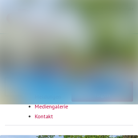
Neueste
Im Newsroom suchen
Meldungen
Alle
Folgen
Nicht mehr
folgen
Meldungen
Mediengalerie
Kontakt