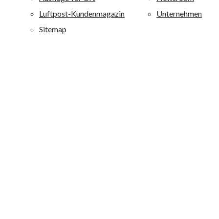
durch eine besondere Wohlfühlatmosphäre aus. alltours
richtet sich mit diesen Ferienanlagen an ein breites
Publikum von jung bis alt: Je nach Hotel werden
Erholungsuchende, Fitness-, Wellness-, Aktiv- und
Strandurlauber sowie Liebhaber von Boutique-Häusern
angesprochen.