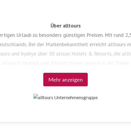
Über alltours
wertigen Urlaub zu besonders günstigen Preisen. Mit rund 
tschlands. Bei der Markenbekanntheit erreicht alltours mit
tours und byebye über 30 allsun Hotels & Resorts, die allt
allsun in Spanien und alltours travel service in der Türkei.
Mehr anzeigen