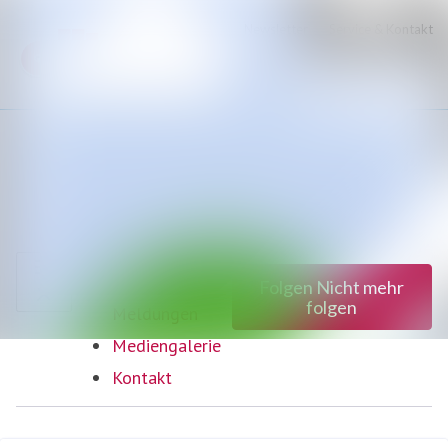
Neueste
Im Newsroom suchen
Meldungen
Alle
Folgen
Nicht mehr
folgen
Meldungen
Mediengalerie
Kontakt