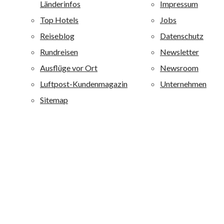
Kanaren und Mallorca und ist darüber hinaus auf der
griechischen Insel Kreta vertreten. Alle allsun Anlagen
sind mit 4 oder 4,5 Sternen bewertet. Alle allsun Hotels
sind qualitativ hochwertig ausgestattet und zeichnen sich
durch eine besondere Wohlfühlatmosphäre aus. alltours
richtet sich mit diesen Ferienanlagen an ein breites
Publikum von jung bis alt: Je nach Hotel werden
Erholungsuchende, Fitness-, Wellness-, Aktiv- und
Strandurlauber sowie Liebhaber von Boutique-Häusern
angesprochen.