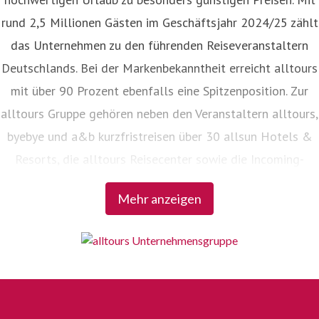
rund 2,5 Millionen Gästen im Geschäftsjahr 2024/25 zählt
das Unternehmen zu den führenden Reiseveranstaltern
Deutschlands. Bei der Markenbekanntheit erreicht alltours
mit über 90 Prozent ebenfalls eine Spitzenposition. Zur
alltours Gruppe gehören neben den Veranstaltern alltours,
byebye und a&b kurzfristreisen über 30 allsun Hotels &
Resorts, die alltours Reisecenter sowie die Incoming-
Agenturen Viajes allsun in Spanien und alltours travel
Mehr anzeigen
service in der Türkei.
alles. aber günstig.
Bei alltours gilt der Grundsatz: Hohe Qualität zum
günstigen Preis. Oder, um es mit der
Unternehmensphilosophie von alltours zu sagen: „alles.