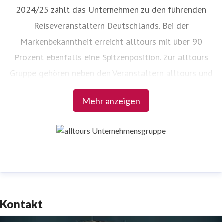
2024/25 zählt das Unternehmen zu den führenden
Reiseveranstaltern Deutschlands. Bei der
Markenbekanntheit erreicht alltours mit über 90
Prozent ebenfalls eine Spitzenposition. Zur alltours
Gruppe gehören neben den Veranstaltern alltours und
byebye über 30 allsun Hotels & Resorts, die alltours
Mehr anzeigen
Reisecenter sowie die Incoming-Agenturen Viajes
allsun in Spanien und alltours travel service in der
Türkei.
Kontakt