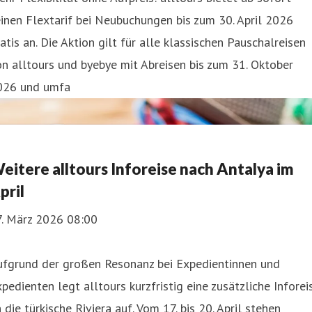
inen Flextarif bei Neubuchungen bis zum 30. April 2026
atis an. Die Aktion gilt für alle klassischen Pauschalreisen
n alltours und byebye mit Abreisen bis zum 31. Oktober
026 und umfa
eitere alltours Inforeise nach Antalya im
pril
7. März 2026 08:00
ufgrund der großen Resonanz bei Expedientinnen und
pedienten legt alltours kurzfristig eine zusätzliche Inforei
 die türkische Riviera auf. Vom 17. bis 20. April stehen