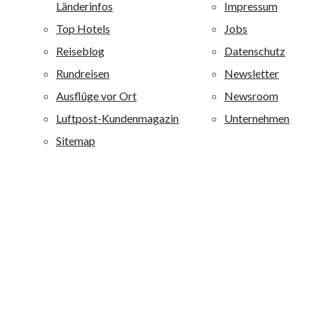
Ferienanlagen ist einer der großen Anbieter auf den
Kanaren und Mallorca und ist darüber hinaus auf der
griechischen Insel Kreta vertreten. Alle allsun Anlagen
sind mit 4 oder 4,5 Sternen bewertet. Alle allsun Hotels
sind qualitativ hochwertig ausgestattet und zeichnen sich
durch eine besondere Wohlfühlatmosphäre aus. alltours
richtet sich mit diesen Ferienanlagen an ein breites
Publikum von jung bis alt: Je nach Hotel werden
Erholungsuchende, Fitness-, Wellness-, Aktiv- und
Strandurlauber sowie Liebhaber von Boutique-Häusern
angesprochen.