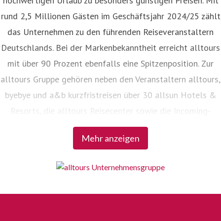
hochwertigen Urlaub zu besonders günstigen Preisen. Mit
rund 2,5 Millionen Gästen im Geschäftsjahr 2024/25 zählt
das Unternehmen zu den führenden Reiseveranstaltern
Deutschlands. Bei der Markenbekanntheit erreicht alltours
mit über 90 Prozent ebenfalls eine Spitzenposition. Zur
alltours Gruppe gehören neben den Veranstaltern alltours,
byebye und a&b kurzfristreisen über 30 allsun Hotels &
Resorts, die alltours Reisecenter sowie die Incoming-
Agenturen Viajes allsun in Spanien und alltours travel
Mehr anzeigen
service in der Türkei.
alles. aber günstig.
Bei alltours gilt der Grundsatz: Hohe Qualität zum
günstigen Preis. Oder, um es mit der