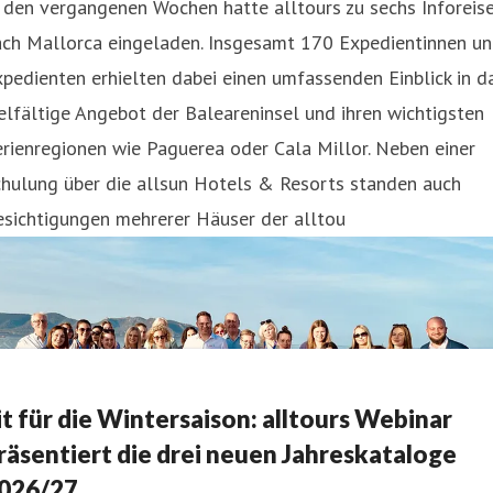
 den vergangenen Wochen hatte alltours zu sechs Inforeis
ach Mallorca eingeladen. Insgesamt 170 Expedientinnen u
pedienten erhielten dabei einen umfassenden Einblick in d
elfältige Angebot der Baleareninsel und ihren wichtigsten
rienregionen wie Paguerea oder Cala Millor. Neben einer
chulung über die allsun Hotels & Resorts standen auch
esichtigungen mehrerer Häuser der alltou
it für die Wintersaison: alltours Webinar
räsentiert die drei neuen Jahreskataloge
026/27