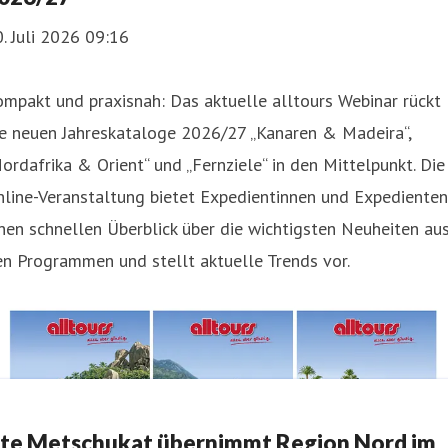
. Juli 2026 09:16
mpakt und praxisnah: Das aktuelle alltours Webinar rückt
ie neuen Jahreskataloge 2026/27 „Kanaren & Madeira“,
ordafrika & Orient“ und „Fernziele“ in den Mittelpunkt. Die
line-Veranstaltung bietet Expedientinnen und Expedienten
nen schnellen Überblick über die wichtigsten Neuheiten au
n Programmen und stellt aktuelle Trends vor.
te Metschukat übernimmt Region Nord im