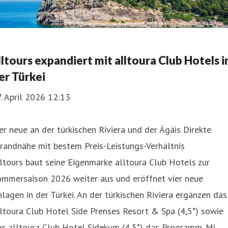
lltours expandiert mit alltoura Club Hotels i
er Türkei
. April 2026 12:13
er neue an der türkischen Riviera und der Ägäis Direkte
randnähe mit bestem Preis-Leistungs-Verhältnis
ltours baut seine Eigenmarke alltoura Club Hotels zur
ommersaison 2026 weiter aus und eröffnet vier neue
lagen in der Türkei. An der türkischen Riviera ergänzen das
ltoura Club Hotel Side Prenses Resort & Spa (4,5*) sowie
s alltoura Club Hotel Sidekum (4,5*) das Programm. Mi