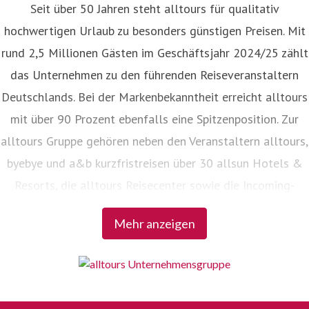
Seit über 50 Jahren steht alltours für qualitativ
hochwertigen Urlaub zu besonders günstigen Preisen. Mit
rund 2,5 Millionen Gästen im Geschäftsjahr 2024/25 zählt
das Unternehmen zu den führenden Reiseveranstaltern
Deutschlands. Bei der Markenbekanntheit erreicht alltours
mit über 90 Prozent ebenfalls eine Spitzenposition. Zur
alltours Gruppe gehören neben den Veranstaltern alltours,
byebye und a&b kurzfristreisen über 30 allsun Hotels &
Resorts, die alltours Reisecenter sowie die Incoming-
Agenturen Viajes allsun in Spanien und alltours travel
Mehr anzeigen
service in der Türkei.
alles. aber günstig.
Bei alltours gilt der Grundsatz: Hohe Qualität zum