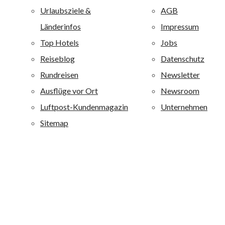
Die unternehmenseigene Hotelkette allsun Hotels mit 30
Ferienanlagen ist einer der großen Anbieter auf den
Kanaren und Mallorca und ist darüber hinaus auf der
griechischen Insel Kreta vertreten. Alle allsun Anlagen
sind mit 4 oder 4,5 Sternen bewertet. Alle allsun Hotels
sind qualitativ hochwertig ausgestattet und zeichnen sich
durch eine besondere Wohlfühlatmosphäre aus. alltours
richtet sich mit diesen Ferienanlagen an ein breites
Publikum von jung bis alt: Je nach Hotel werden
Erholungsuchende, Fitness-, Wellness-, Aktiv- und
Strandurlauber sowie Liebhaber von Boutique-Häusern
angesprochen.