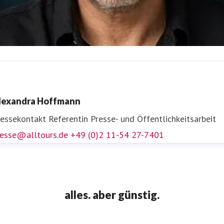
ens Völmicke
ressekontakt
Leiter Unternehmenskommunikation und
lexandra Hoffmann
ressesprecher
presse@alltours.de
+49 (0)2 11-5427-7400
ressekontakt
Referentin Presse- und Öffentlichkeitsarbeit
resse@alltours.de
+49 (0)2 11-54 27-7401
alles. aber günstig.