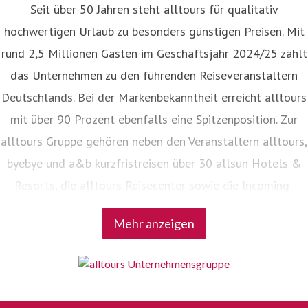
Seit über 50 Jahren steht alltours für qualitativ
hochwertigen Urlaub zu besonders günstigen Preisen. Mit
rund 2,5 Millionen Gästen im Geschäftsjahr 2024/25 zählt
das Unternehmen zu den führenden Reiseveranstaltern
Deutschlands. Bei der Markenbekanntheit erreicht alltours
mit über 90 Prozent ebenfalls eine Spitzenposition. Zur
alltours Gruppe gehören neben den Veranstaltern alltours,
byebye und a&b kurzfristreisen über 30 allsun Hotels &
Resorts, die alltours Reisecenter sowie die Incoming-
Agenturen Viajes allsun in Spanien und alltours travel
Mehr anzeigen
service in der Türkei.
alles. aber günstig.
Bei alltours gilt der Grundsatz: Hohe Qualität zum