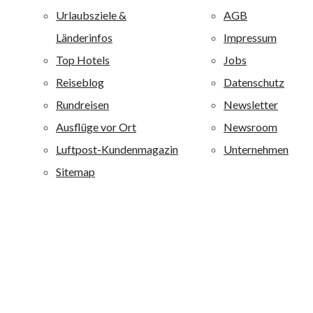
Die unternehmenseigene Hotelkette allsun Hotels mit 30
Ferienanlagen ist einer der großen Anbieter auf den
Kanaren und Mallorca und ist darüber hinaus auf der
griechischen Insel Kreta vertreten. Alle allsun Anlagen
sind mit 4 oder 4,5 Sternen bewertet. Alle allsun Hotels
sind qualitativ hochwertig ausgestattet und zeichnen sich
durch eine besondere Wohlfühlatmosphäre aus. alltours
richtet sich mit diesen Ferienanlagen an ein breites
Publikum von jung bis alt: Je nach Hotel werden
Erholungsuchende, Fitness-, Wellness-, Aktiv- und
Strandurlauber sowie Liebhaber von Boutique-Häusern
angesprochen.