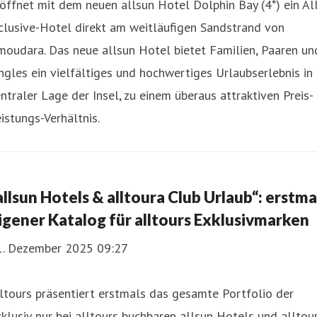
öffnet mit dem neuen allsun Hotel Dolphin Bay (4*) ein Al
clusive-Hotel direkt am weitläufigen Sandstrand von
oudara. Das neue allsun Hotel bietet Familien, Paaren un
ngles ein vielfältiges und hochwertiges Urlaubserlebnis in
ntraler Lage der Insel, zu einem überaus attraktiven Preis-
istungs-Verhältnis.
allsun Hotels & alltoura Club Urlaub“: erstma
igener Katalog für alltours Exklusivmarken
1. Dezember 2025 09:27
ltours präsentiert erstmals das gesamte Portfolio der
klusiv nur bei alltours buchbaren allsun Hotels und alltou