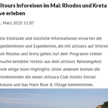
lltours Inforeisen im Mai: Rhodos und Kreta
ive erleben
1. März 2025 11:07
ele Eindrücke und nützliche Informationen erwarten die
pedientinnen und Expedienten, die mit alltours auf Inforei
ach Rhodos und Kreta gehen. Auf dem Programm stehen
esuche beliebter Hotels aus dem alltours Reiseangebot
wie einige Insel-Highlights. Unter anderem können die
ilnehmenden die neuen alltoura Club Hotels Kiotari
iraluna und das Mare Blue & Village kennenlernen.