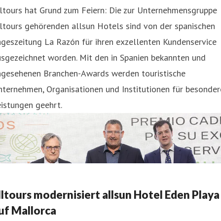
ltours hat Grund zum Feiern: Die zur Unternehmensgruppe
ltours gehörenden allsun Hotels sind von der spanischen
geszeitung La Razón für ihren exzellenten Kundenservice
usgezeichnet worden. Mit den in Spanien bekannten und
ngesehenen Branchen-Awards werden touristische
ternehmen, Organisationen und Institutionen für besonder
istungen geehrt.
lltours modernisiert allsun Hotel Eden Playa
uf Mallorca