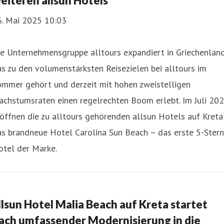
eiteren allsun Hotels
6. Mai 2025 10:03
e Unternehmensgruppe alltours expandiert in Griechenland
s zu den volumenstärksten Reisezielen bei alltours im
ommer gehört und derzeit mit hohen zweistelligen
achstumsraten einen regelrechten Boom erlebt. Im Juli 20
öffnen die zu alltours gehörenden allsun Hotels auf Kreta
s brandneue Hotel Carolina Sun Beach – das erste 5-Stern
otel der Marke.
llsun Hotel Malia Beach auf Kreta startet
ach umfassender Modernisierung in die