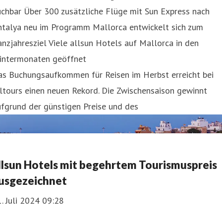
chbar Über 300 zusätzliche Flüge mit Sun Express nach
ntalya neu im Programm Mallorca entwickelt sich zum
nzjahresziel Viele allsun Hotels auf Mallorca in den
intermonaten geöffnet
as Buchungsaufkommen für Reisen im Herbst erreicht bei
ltours einen neuen Rekord. Die Zwischensaison gewinnt
fgrund der günstigen Preise und des
llsun Hotels mit begehrtem Tourismuspreis
usgezeichnet
. Juli 2024 09:28