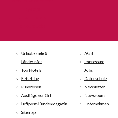
Gästeaufkommen auf Familien. Der Name alltours ist beim
byebye
Verbraucher zum Inbegriff für ein optimales Verhältnis von
allsun Hotels
Preis und Leistung geworden.
alltours Jobs
allsun Hotels – die alltourseigene Hotelkette
Die unternehmenseigene Hotelkette allsun Hotels mit 30
Ferienanlagen ist einer der großen Anbieter auf den
Kanaren und Mallorca und ist darüber hinaus auf der
griechischen Insel Kreta vertreten. Alle allsun Anlagen
sind mit 4 oder 4,5 Sternen bewertet. Alle allsun Hotels
sind qualitativ hochwertig ausgestattet und zeichnen sich
durch eine besondere Wohlfühlatmosphäre aus. alltours
richtet sich mit diesen Ferienanlagen an ein breites
Publikum von jung bis alt: Je nach Hotel werden