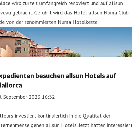
lace wird zurzeit umfangreich renoviert und auf allsun
iveau gebracht. Geführt wird das Hotel allsun Numa Club
ide von der renommierten Numa Hotelkette.
xpedienten besuchen allsun Hotels auf
allorca
0. September 2023 16:32
ltours investiert kontinuierlich in die Qualität der
ternehmenseigenen allsun Hotels. Jetzt hatten interessier