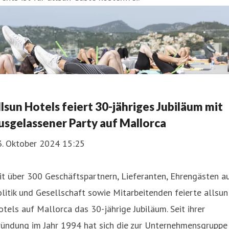
llsun Hotels feiert 30-jähriges Jubiläum mit
usgelassener Party auf Mallorca
3. Oktober 2024 15:25
t über 300 Geschäftspartnern, Lieferanten, Ehrengästen a
litik und Gesellschaft sowie Mitarbeitenden feierte allsun
tels auf Mallorca das 30-jährige Jubiläum. Seit ihrer
ründung im Jahr 1994 hat sich die zur Unternehmensgruppe