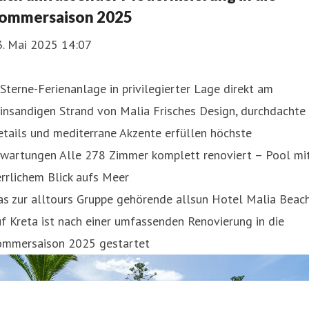
ommersaison 2025
3. Mai 2025 14:07
Sterne-Ferienanlage in privilegierter Lage direkt am
insandigen Strand von Malia Frisches Design, durchdachte
tails und mediterrane Akzente erfüllen höchste
rwartungen Alle 278 Zimmer komplett renoviert – Pool mi
rrlichem Blick aufs Meer
as zur alltours Gruppe gehörende allsun Hotel Malia Beac
f Kreta ist nach einer umfassenden Renovierung in die
ommersaison 2025 gestartet