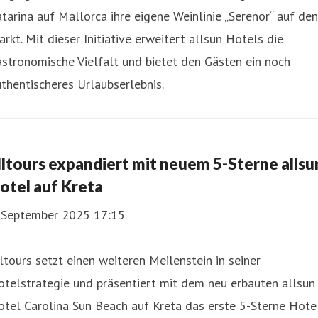
tarina auf Mallorca ihre eigene Weinlinie „Serenor“ auf den
rkt. Mit dieser Initiative erweitert allsun Hotels die
stronomische Vielfalt und bietet den Gästen ein noch
thentischeres Urlaubserlebnis.
lltours expandiert mit neuem 5-Sterne allsu
otel auf Kreta
. September 2025 17:15
ltours setzt einen weiteren Meilenstein in seiner
telstrategie und präsentiert mit dem neu erbauten allsun
tel Carolina Sun Beach auf Kreta das erste 5-Sterne Hote