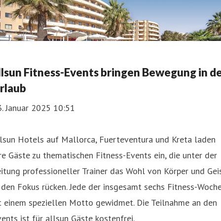
llsun Fitness-Events bringen Bewegung in d
rlaub
. Januar 2025 10:51
lsun Hotels auf Mallorca, Fuerteventura und Kreta laden
re Gäste zu thematischen Fitness-Events ein, die unter der
itung professioneller Trainer das Wohl von Körper und Gei
 den Fokus rücken. Jede der insgesamt sechs Fitness-Woch
t einem speziellen Motto gewidmet. Die Teilnahme an den
ents ist für allsun Gäste kostenfrei.