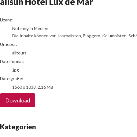
allsun Hotel Lux de Mar
alltours
Lizenz:
Nutzung in Medien
Die Inhalte können von Journalisten, Bloggern, Kolumnisten, Sch
Urheber:
alltours
Dateiformat:
.jpg
Dateigröße:
1560 x 1038, 2,16 MB
Download
Kategorien