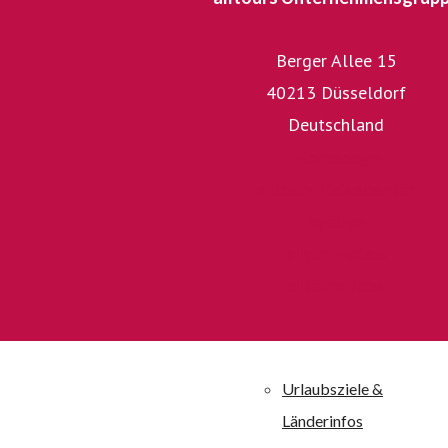
Berger Allee 15
allsun Hotels – die alltourseigene H
40213 Düsseldorf
Die unternehmenseigene Hotelkette allsun Hotels mit 30 
Deutschland
großen Anbieter auf den Kanaren und Mallorca und is
griechischen Insel Kreta vertreten. Alle allsun Anlagen 
Homepage
bewertet. Alle allsun Hotels sind qualitativ hochwertig a
alltours Reisecenter
durch eine besondere Wohlfühlatmosphäre aus. alltour
byebye
Ferienanlagen an ein breites Publikum von jung bis a
allsun Hotels
Erholungsuchende, Fitness-, Wellness-, Aktiv- und Strand
alltours Jobs
Boutique-Häusern angesproche