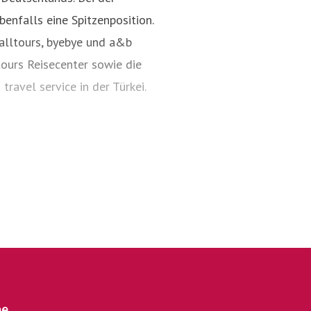
esprecher
enfalls eine Spitzenposition.
alltours, byebye und a&b
tours Reisecenter sowie die
travel service in der Türkei.
en Preis. Oder, um es mit der
r günstig". Von der Finca bis
schiedliche Bedürfnisse
rs sein Angebot im oberen
terne-Hotels liegt inzwischen
rozent entfällt ein besonders
lltours ist beim Verbraucher
 und Leistung geworden.
pe