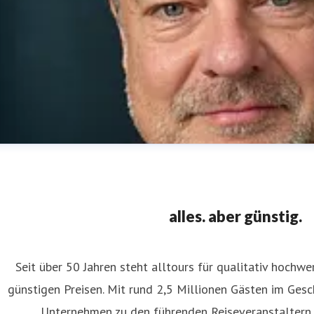
alles. aber günstig.
Seit über 50 Jahren steht alltours für qualitativ hochw
günstigen Preisen. Mit rund 2,5 Millionen Gästen im Ges
ens Völmicke
Unternehmen zu den führenden Reiseveranstaltern 