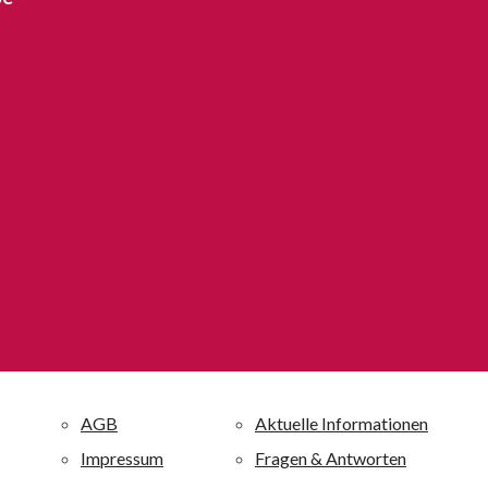
otelkette
Ferienanlagen ist einer der
t darüber hinaus auf der
sind mit 4 oder 4,5 Sternen
usgestattet und zeichnen sich
s richtet sich mit diesen
lt: Je nach Hotel werden
urlauber sowie Liebhaber von
n.