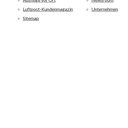
durch eine besondere Wohlfühlatmosphäre aus. alltours
richtet sich mit diesen Ferienanlagen an ein breites
Publikum von jung bis alt: Je nach Hotel werden
Erholungsuchende, Fitness-, Wellness-, Aktiv- und
Strandurlauber sowie Liebhaber von Boutique-Häusern
angesprochen.