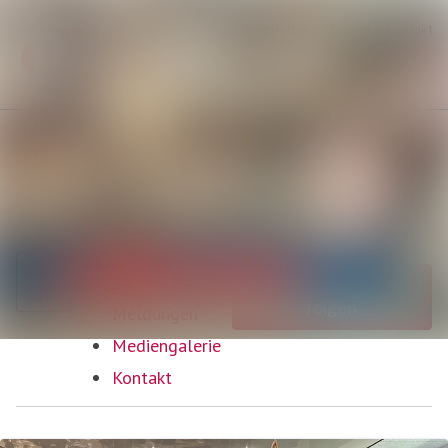
Neueste
Im Newsroom suchen
Meldungen
Alle
Folgen
Nicht mehr
folgen
Meldungen
Mediengalerie
Kontakt